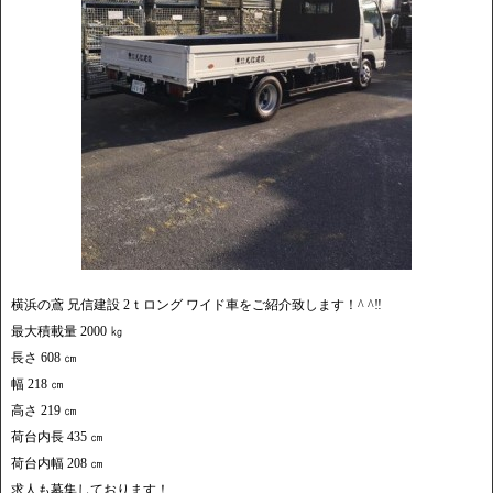
横浜の鳶 兄信建設 2ｔロング ワイド車をご紹介致します！^ ^‼︎
最大積載量 2000 ㎏
長さ 608 ㎝
幅 218 ㎝
高さ 219 ㎝
荷台内長 435 ㎝
荷台内幅 208 ㎝
求人も募集しております！