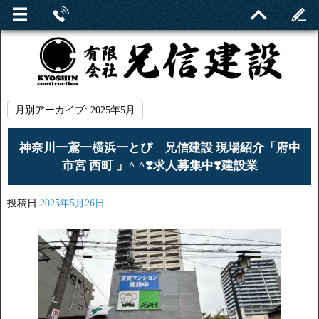
月別アーカイブ:
2025年5月
神奈川一鳶一横浜一とび 兄信建設 現場紹介「府中
市宮 西町 」^ ^❣️求人募集中❣️建設業
投稿日
2025年5月26日