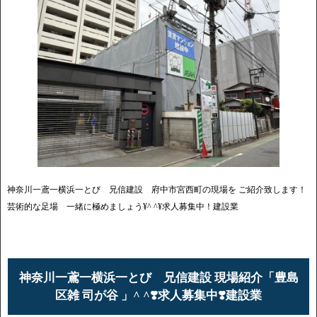
神奈川一鳶一横浜一とび 兄信建設 府中市宮西町の現場を ご紹介致します！
芸術的な足場 一緒に極めましょう¥^ ^¥求人募集中！建設業
神奈川一鳶一横浜一とび 兄信建設 現場紹介「豊島
区雑 司が谷 」^ ^❣️求人募集中❣️建設業