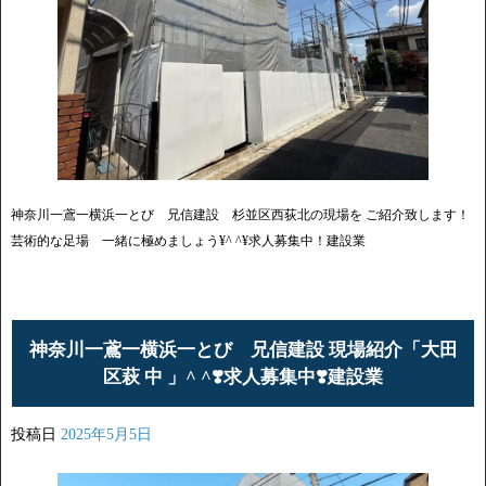
神奈川一鳶一横浜一とび 兄信建設 杉並区西荻北の現場を ご紹介致します！
芸術的な足場 一緒に極めましょう¥^ ^¥求人募集中！建設業
神奈川一鳶一横浜一とび 兄信建設 現場紹介「大田
区萩 中 」^ ^❣️求人募集中❣️建設業
投稿日
2025年5月5日