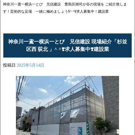
神奈川一鳶一横浜一とび 兄信建設 豊島区雑司が谷の現場を ご紹介致しま
す！芸術的な足場 一緒に極めましょう¥^ ^¥求人募集中！建設業
神奈川一鳶一横浜一とび 兄信建設 現場紹介「杉並
区西 荻北 」^ ^❣️求人募集中❣️建設業
投稿日
2025年5月14日