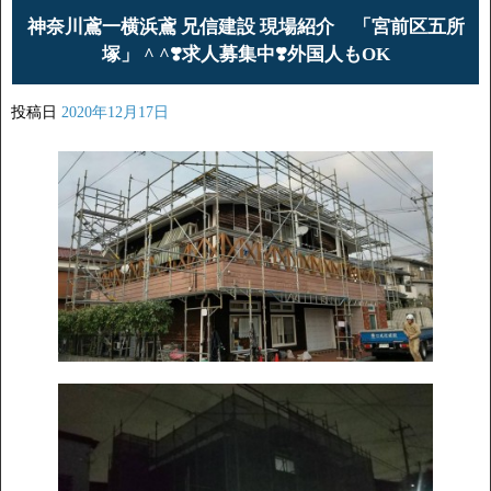
神奈川鳶一横浜鳶 兄信建設 現場紹介 「宮前区五所
塚」 ^ ^❣️求人募集中❣️外国人もOK
投稿日
2020年12月17日