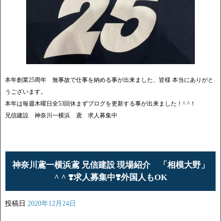
本年創業25周年 無事故で仕事を納める事が出来ました、皆様 本当にありがと
うございます。
本年は毎週木曜日全53回休まずブログを更新する事が出来ました！^ ^！
兄信建設 神奈川一横浜 鳶 求人募集中
神奈川鳶一横浜鳶 兄信建設 現場紹介 「相模大野」
^ ^ ❣️求人募集中❣️外国人もOK
投稿日
2020年12月24日