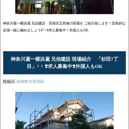
神奈川鳶一横浜鳶 兄信建設 宮前区五所塚の現場を ご紹介致します！芸術的な
足場一緒に極めましょう¥^ ^¥求人募集中！外国人もOK
神奈川鳶一横浜鳶 兄信建設 現場紹介 「杉田7丁
目」^ ^ ❣️求人募集中❣️外国人もOK
投稿日
2020年12月10日