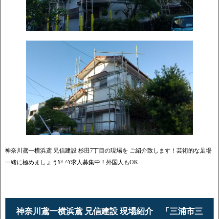
神奈川鳶一横浜鳶 兄信建設 杉田7丁目の現場を ご紹介致します！芸術的な足場
一緒に極めましょう¥^ ^¥求人募集中！外国人もOK
神奈川鳶一横浜鳶 兄信建設 現場紹介 「三浦市三