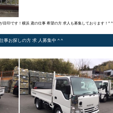
目印です！横浜 鳶の仕事 希望の方 求人も募集しております！^ ^
事お探しの方 求 人募集中 ^ ^