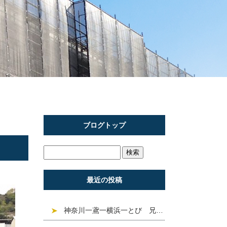
ブログトップ
最近の投稿
神奈川一鳶一横浜一とび 兄信建設 現場紹介「練馬区上 石神井 」^ ^❣️求人募集中❣️建設業