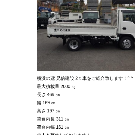
横浜の鳶 兄信建設 2ｔ車をご紹介致します！^ ^
最大積載量 2000 ㎏
長さ 469 ㎝
幅 169 ㎝
高さ 197 ㎝
荷台内長 311 ㎝
荷台内幅 161 ㎝