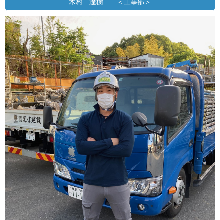
木村 達樹 ＜工事部＞