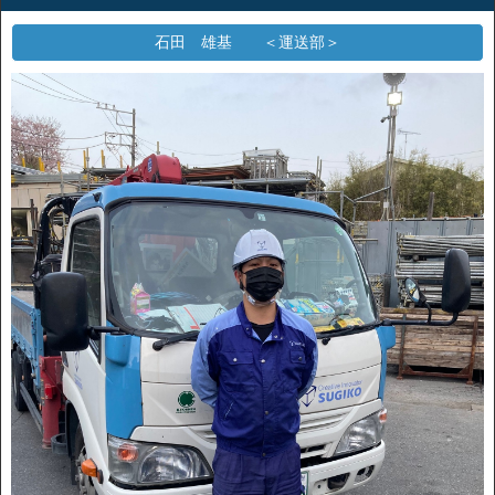
石田 雄基 ＜運送部＞