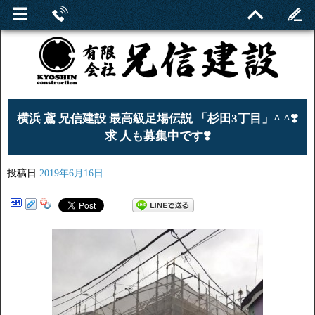
横浜 鳶 兄信建設 最高級足場伝説 「杉田3丁目」^ ^❣️
求 人も募集中です❣️
投稿日
2019年6月16日