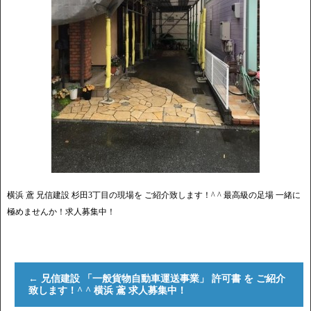
横浜 鳶 兄信建設 杉田3丁目の現場を ご紹介致します！^ ^ 最高級の足場 一緒に
極めませんか！求人募集中！
←
兄信建設 「一般貨物自動車運送事業」 許可書 を ご紹介
致します！^ ^ 横浜 鳶 求人募集中！