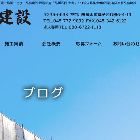
鳶一横浜一とび 兄信建設 現場紹介「品川区西 大井」^ ^❣️求人募集中❣️建設業|有限会社兄信建設