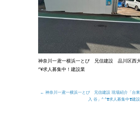
神奈川一鳶一横浜一とび 兄信建設 品川区西大
^¥求人募集中！建設業
←
神奈川一鳶一横浜一とび 兄信建設 現場紹介「台
入 谷」^ ^❣️求人募集中❣️建