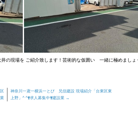
井の現場を ご紹介致します！芸術的な仮囲い 一緒に極めましょう
東区
神奈川一鳶一横浜一とび 兄信建設 現場紹介「台東区東
設業
上野」^ ^❣️求人募集中❣️建設業
→