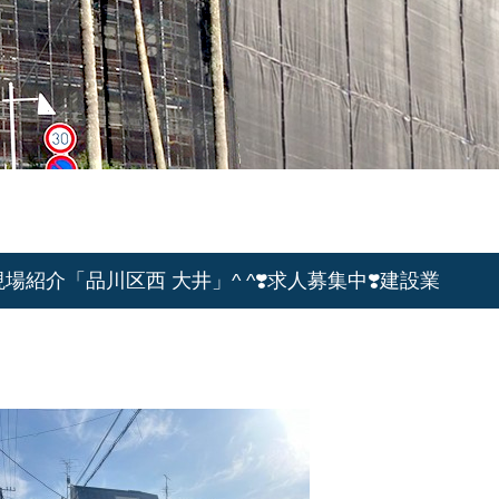
紹介「品川区西 大井」^ ^❣️求人募集中❣️建設業