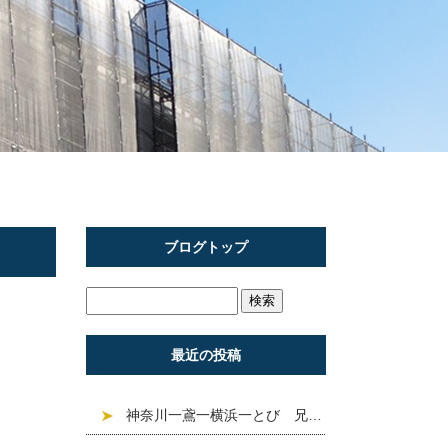
ブログトップ
最近の投稿
神奈川一鳶一横浜一とび 兄信建設 現場紹介「練馬区上 石神井 」^ ^❣️求人募集中❣️建設業