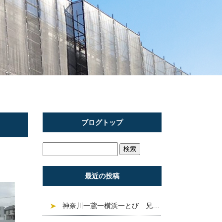
ブログトップ
最近の投稿
神奈川一鳶一横浜一とび 兄信建設 現場紹介「練馬区上 石神井 」^ ^❣️求人募集中❣️建設業