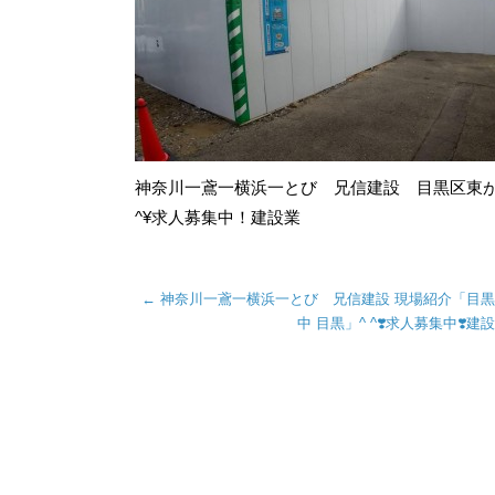
神奈川一鳶一横浜一とび 兄信建設 目黒区東が
^¥求人募集中！建設業
←
神奈川一鳶一横浜一とび 兄信建設 現場紹介「目
中 目黒」^ ^❣️求人募集中❣️建