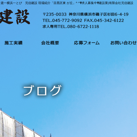
鳶一横浜一とび 兄信建設 現場紹介「目黒区東 が丘」^ ^❣️求人募集中❣️建設業|有限会社兄信建設