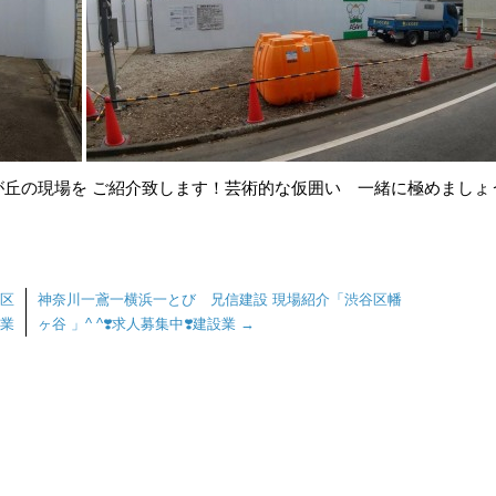
丘の現場を ご紹介致します！芸術的な仮囲い 一緒に極めましょう
黒区
神奈川一鳶一横浜一とび 兄信建設 現場紹介「渋谷区幡
設業
ヶ谷 」^ ^❣️求人募集中❣️建設業
→