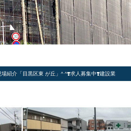
紹介「目黒区東 が丘」^ ^❣️求人募集中❣️建設業